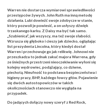
Warren nie dostarcza wymiarowi sprawiedliwości
przestępców żywych. John Ruth ma inną metodę
działania. Lubi dowieźć swoje zdobycze w stanie,
który pozwoli je powiesić, a on usłyszy dźwięk
trzaskanego karku. Z Daisy ma być tak samo.
„Szubienica”, jak wszyscy, ma też swoje słabości.
Wzrusza się głęboko i cieszy jak dziecko, oglądając
list prezydenta Lincolna, który kiedyś dostał
Warren i przechowuje go jak relikwię. Johnowi nie
przeszkadza to jednak zakuć majora Warrena, gdy
ze śnieżnych przestrzeni nieoczekiwanie wyłoni się
kolejny wędrowiec, podążający, co dziwne,
piechotą. Nieufność to podstawa bezpieczeństwa i
higieny pracy, BHP, każdego łowcy głów. Pojawienie
się dwóch autostopowiczów w takich
okolicznościach stanowczo nie wygląda na
przypadek.
Do jadących dołączy nowy szeryf z Red Rock,