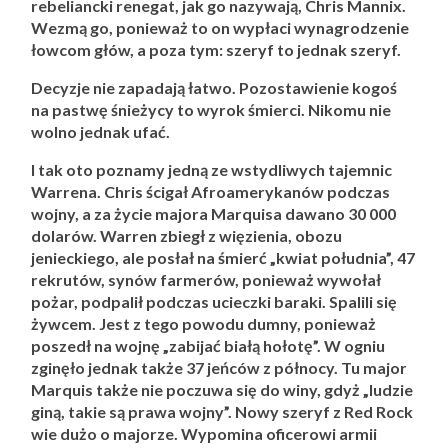
rebeliancki renegat, jak go nazywają, Chris Mannix.
Wezmą go, ponieważ to on wypłaci wynagrodzenie
łowcom głów, a poza tym: szeryf to jednak szeryf.
Decyzje nie zapadają łatwo. Pozostawienie kogoś
na pastwę śnieżycy to wyrok śmierci. Nikomu nie
wolno jednak ufać.
I tak oto poznamy jedną ze wstydliwych tajemnic
Warrena. Chris ścigał Afroamerykanów podczas
wojny, a za życie majora Marquisa dawano 30 000
dolarów. Warren zbiegł z więzienia, obozu
jenieckiego, ale posłał na śmierć „kwiat południa”, 47
rekrutów, synów farmerów, ponieważ wywołał
pożar, podpalił podczas ucieczki baraki. Spalili się
żywcem. Jest z tego powodu dumny, ponieważ
poszedł na wojnę „zabijać białą hołotę”. W ogniu
zginęło jednak także 37 jeńców z północy. Tu major
Marquis także nie poczuwa się do winy, gdyż „ludzie
giną, takie są prawa wojny”. Nowy szeryf z Red Rock
wie dużo o majorze. Wypomina oficerowi armii