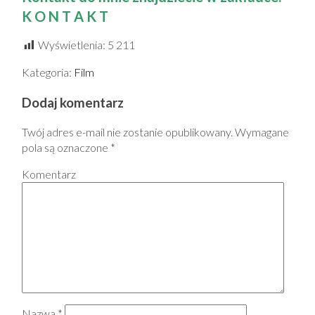
K O N T A K T
Wyświetlenia:
5 211
Kategoria:
Film
Dodaj komentarz
Twój adres e-mail nie zostanie opublikowany.
Wymagane
pola są oznaczone
*
Komentarz
Nazwa
*