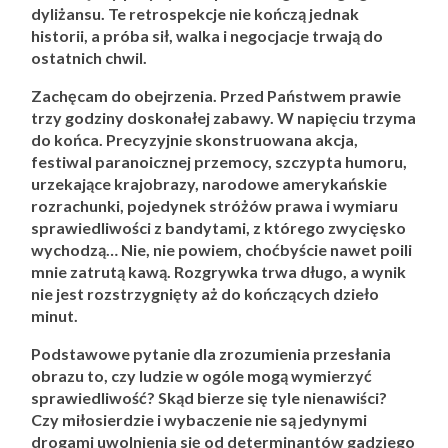
dyliżansu. Te retrospekcje nie kończą jednak
historii, a próba sił, walka i negocjacje trwają do
ostatnich chwil.
Zachęcam do obejrzenia. Przed Państwem prawie
trzy godziny doskonałej zabawy. W napięciu trzyma
do końca. Precyzyjnie skonstruowana akcja,
festiwal paranoicznej przemocy, szczypta humoru,
urzekające krajobrazy, narodowe amerykańskie
rozrachunki, pojedynek stróżów prawa i wymiaru
sprawiedliwości z bandytami, z którego zwycięsko
wychodzą… Nie, nie powiem, choćbyście nawet poili
mnie zatrutą kawą. Rozgrywka trwa długo, a wynik
nie jest rozstrzygnięty aż do kończących dzieło
minut.
Podstawowe pytanie dla zrozumienia przesłania
obrazu to, czy ludzie w ogóle mogą wymierzyć
sprawiedliwość? Skąd bierze się tyle nienawiści?
Czy miłosierdzie i wybaczenie nie są jedynymi
drogami uwolnienia się od determinantów gadziego