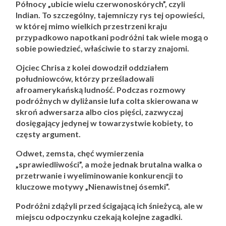
Północy „ubicie wielu czerwonoskórych”, czyli
Indian. To szczególny, tajemniczy rys tej opowieści,
w której mimo wielkich przestrzeni kraju
przypadkowo napotkani podróżni tak wiele mogą o
sobie powiedzieć, właściwie to starzy znajomi.
Ojciec Chrisa z kolei dowodził oddziałem
południowców, którzy prześladowali
afroamerykańską ludność. Podczas rozmowy
podróżnych w dyliżansie lufa colta skierowana w
skroń adwersarza albo cios pięści, zazwyczaj
dosięgający jedynej w towarzystwie kobiety, to
częsty argument.
Odwet, zemsta, chęć wymierzenia
„sprawiedliwości”, a może jednak brutalna walka o
przetrwanie i wyeliminowanie konkurencji to
kluczowe motywy „Nienawistnej ósemki”.
Podróżni zdążyli przed ścigającą ich śnieżycą, ale w
miejscu odpoczynku czekają kolejne zagadki.