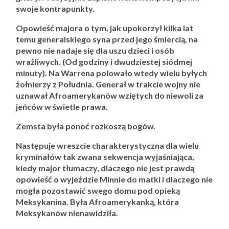
swoje kontrapunkty.
Opowieść majora o tym, jak upokorzył kilka lat
temu generalskiego syna przed jego śmiercią, na
pewno nie nadaje się dla uszu dzieci i osób
wrażliwych. (Od godziny i dwudziestej siódmej
minuty). Na Warrena polowało wtedy wielu byłych
żołnierzy z Południa. Generał w trakcie wojny nie
uznawał Afroamerykanów wziętych do niewoli za
jeńców w świetle prawa.
Zemsta była ponoć rozkoszą bogów.
Następuje wreszcie charakterystyczna dla wielu
kryminałów tak zwana sekwencja wyjaśniająca,
kiedy major tłumaczy, dlaczego nie jest prawdą
opowieść o wyjeździe Minnie do matki i dlaczego nie
mogła pozostawić swego domu pod opieką
Meksykanina. Była Afroamerykanką, która
Meksykanów nienawidziła.