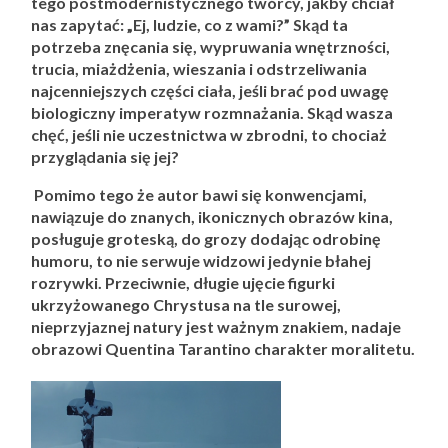
tego postmodernistycznego twórcy, jakby chciał
nas zapytać: „Ej, ludzie, co z wami?” Skąd ta
potrzeba znęcania się, wypruwania wnętrzności,
trucia, miażdżenia, wieszania i odstrzeliwania
najcenniejszych części ciała, jeśli brać pod uwagę
biologiczny imperatyw rozmnażania. Skąd wasza
chęć, jeśli nie uczestnictwa w zbrodni, to chociaż
przyglądania się jej?
Pomimo tego że autor bawi się konwencjami,
nawiązuje do znanych, ikonicznych obrazów kina,
posługuje groteską, do grozy dodając odrobinę
humoru, to nie serwuje widzowi jedynie błahej
rozrywki. Przeciwnie, długie ujęcie figurki
ukrzyżowanego Chrystusa na tle surowej,
nieprzyjaznej natury jest ważnym znakiem, nadaje
obrazowi Quentina Tarantino charakter moralitetu.