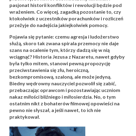
pasjonat historii konfliktów i rewolucji będzie pod
wrażeniem. Co więcej, zagadką pozostanie to, czy
ktokolwiek z uczestników porachunków i rozliczeń
przeżyje do nadejścia jakiejkolwiek pomocy.
Pojawia się pytanie: czemu agresja i ludożerstwo
służą, skoro tak zwana spirala przemocy nie daje
szans na ocalenie tym, którzy dadzą się w nią
wciągnąć? Historia Jezusa z Nazaretu, nawet gdyby
była tylko mitem, stanowi pewną propozycję
przeciwstawienia się złu, heroiczną,
bezkompromisową, szaloną, ale może jedyną.
Biedny wędrowny nauczyciel pozwolił się zabić,
przebaczając oprawcom i pozostawiając uczniom
nakaz miłości bliźniego i miłosierdzia. No, o tym
ostatnim nikt z bohaterów filmowej opowieści na
pewno nie słyszał, a jeśli nawet, to ich nie
praktykował.