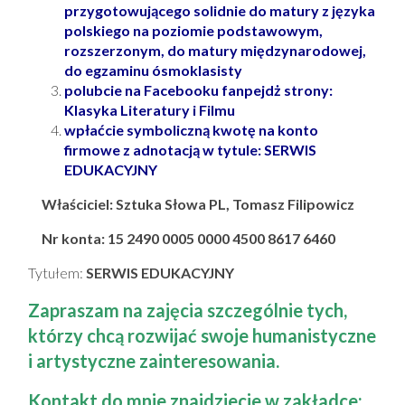
przygotowującego solidnie do matury z języka
polskiego na poziomie podstawowym,
rozszerzonym, do matury międzynarodowej,
do egzaminu ósmoklasisty
polubcie na Facebooku fanpejdż strony:
Klasyka Literatury i Filmu
wpłaćcie symboliczną kwotę na konto
firmowe z adnotacją w tytule: SERWIS
EDUKACYJNY
Właściciel: Sztuka Słowa PL, Tomasz Filipowicz
Nr konta: 15 2490 0005 0000 4500 8617 6460
Tytułem:
SERWIS EDUKACYJNY
Zapraszam na zajęcia szczególnie tych,
którzy chcą rozwijać swoje humanistyczne
i artystyczne zainteresowania.
Kontakt do mnie znajdziecie w zakładce: