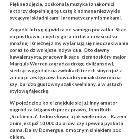
Piękne zdjęcia, doskonała muzyka i znakomici
aktorzy dopełniają tę ucztę kinomana niezwykle
sycącymi składnikami i aromatycznymi smakami.
Zagadki intrygują widza od samego początku. Skąd
na pustkowiu, między górami i lasami w środku
mroźnej i śnieżnej zimy wyłaniają się nieoczekiwanie
coraz to dziwniejsze indywidua. Oto dawny
kawalerzysta, pracownik sądu, ciemnoskóry major
Marquis Warren zagradza drogę dyliżansowi,
siedząc wygodnie na zwłokach trzech sinych już z
zimna przestępców. Łowca kryminalistów ma na
szyi bardzo gustowny szalik wełniany, a w ustach
stylową fajeczkę.
W pojeździe z kolei znajduje się już inny amator
nagród za ściganych przez prawo, John Ruth
„Szubienica”. Jedno słowo, a jak wiele mówi. Razem
z nim jest już 10 000 dolarów, czyli pewna pyskata
dama, Daisy Domergue, z mocnym siniakiem pod
okiem.