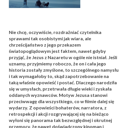
Nie chcę, oczywiście, rozdrażniać czytelnika
sprawami tak osobistymi jak wiara, ale
chrześcijaństwo z jego przekazem
światopoglądowym jest faktem, nawet gdyby
przyjąć, że Jezus z Nazaretu w ogóle nie istniał. Jeśli
uznamy, przyjmiemy roboczo, że on i cała jego
historia zostały zmyślone, to szczególnego namysłu
i tak wymagałoby to, skąd zapotrzebowanie na
taką właśnie opowieść i postać. Dlaczego narodziła
się w umysłach, przetrwała długie wieki i zyskała
oddanych wyznawców. Motyw Jezusa stanowi
przeciwwagę dla wszystkiego, co w filmie dalej się
wydarzy. Z opowieści bohaterów, narratora, z
retrospekcji i akcji rozgrywającej się na bieżąco
wyłoni się panorama tak bezwzględnej i okrutnej
przemocy, że nawet doświadczony kinoman i