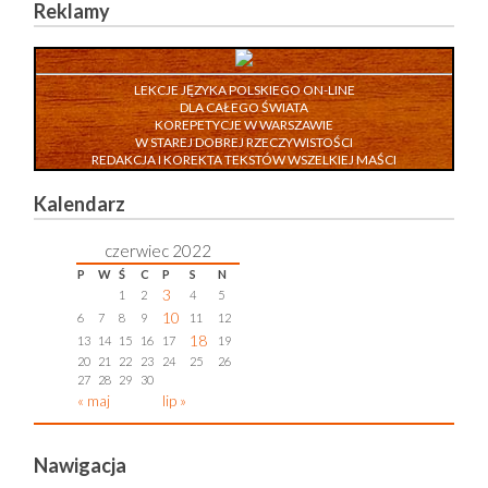
Reklamy
LEKCJE JĘZYKA POLSKIEGO ON-LINE
DLA CAŁEGO ŚWIATA
KOREPETYCJE W WARSZAWIE
W STAREJ DOBREJ RZECZYWISTOŚCI
REDAKCJA I KOREKTA TEKSTÓW WSZELKIEJ MAŚCI
Kalendarz
czerwiec 2022
P
W
Ś
C
P
S
N
3
1
2
4
5
10
6
7
8
9
11
12
18
13
14
15
16
17
19
20
21
22
23
24
25
26
27
28
29
30
« maj
lip »
Nawigacja