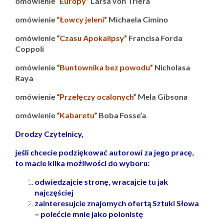
omówienie
“Europy”
Larsa von Triera
omówienie
“Łowcy jeleni”
Michaela Cimino
omówienie
“Czasu Apokalipsy”
Francisa Forda
Coppoli
omówienie
“Buntownika bez powodu”
Nicholasa
Raya
omówienie
“Przełęczy ocalonych”
Mela Gibsona
omówienie
“Kabaretu”
Boba Fosse’a
Drodzy Czytelnicy,
jeśli chcecie podziękować autorowi za jego pracę,
to macie kilka możliwości do wyboru:
odwiedzajcie stronę, wracajcie tu jak
najczęściej
zainteresujcie znajomych ofertą Sztuki Słowa
– polećcie mnie jako polonistę