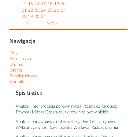
14
15
16
17
18
19
20
21
22
23
24
25
26
27
28
29
30
31
« lip
wrz »
Nawigacja
Blog
Aktualności
O mnie
Oferta
Ranking filmów
Kontakt
Spis treści:
S
Analiza i interpretacja porównawcza: Różewicz Tadeusz:
A
Powrót i Miłosz Czesław: Jak powinno być w niebie
t
Analiza i porównawcza interpretacja: Herbert Zbigniew:
A
Wybrańcy gwiazd i Szymborska Wisława: Radość pisania
r
e,
Analiza i porównawcza interpretacja: Stachura Edward:
A