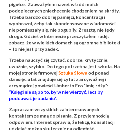
pigułce. Zauważyłem nawet wśród moich
podopiecznych zniechęcenie chodzeniem na skróty.
Trzeba bardzo dobrej pamięci, koncentracji i
wyobraźni, żeby tak skondensowane wiadomości
nie pomieszały się, nie pogubiły. Zresztą, nie tędy
droga. Gdzieś w Internecie przeczytałem radę:
zobacz, że w wielkich domach są ogromne biblioteki
– to nie jest przypadek.
Trzeba nauczyć się czytać, dobrze, krytycznie,
uważnie, szybko. Do tego potrzebna jest szkoła. Na
mojej stronie firmowej
Sztuka Słowa
od ponad
dziesięciu lat znajduje się cytat z arcyważnej i
arcymądrej powieści Umberto Eco “Imię róży”:
“Księgi nie są po to, by w nie wierzyć, lecz by
poddawać je badaniu”.
Zapraszam wszystkich zainteresowanych
kontaktem ze mną do pisania. Z przyjemnością
odpowiem. Internet sprawia, że lekcji, konsultacji
udzielać można skutecznie na odległość.