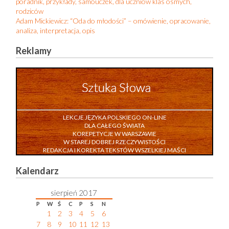
poradnik, przykłady, samouczek, dla uczniów klas ósmych,
rodziców
Adam Mickiewicz: “Oda do młodości” – omówienie, opracowanie,
analiza, interpretacja, opis
Reklamy
LEKCJE JĘZYKA POLSKIEGO ON-LINE
DLA CAŁEGO ŚWIATA
KOREPETYCJE W WARSZAWIE
W STAREJ DOBREJ RZECZYWISTOŚCI
REDAKCJA I KOREKTA TEKSTÓW WSZELKIEJ MAŚCI
Kalendarz
sierpień 2017
P
W
Ś
C
P
S
N
1
2
3
4
5
6
7
8
9
10
11
12
13