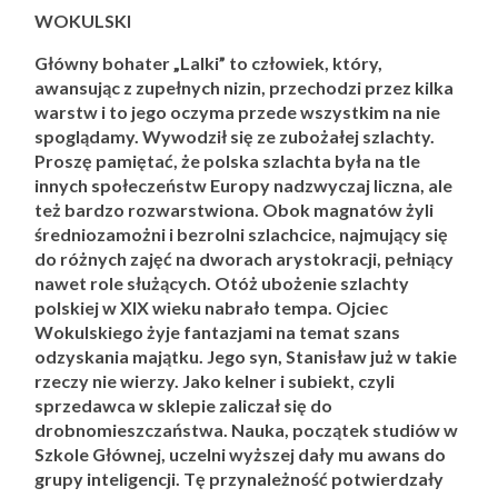
WOKULSKI
Główny bohater „Lalki” to człowiek, który,
awansując z zupełnych nizin, przechodzi przez kilka
warstw i to jego oczyma przede wszystkim na nie
spoglądamy. Wywodził się ze zubożałej szlachty.
Proszę pamiętać, że polska szlachta była na tle
innych społeczeństw Europy nadzwyczaj liczna, ale
też bardzo rozwarstwiona. Obok magnatów żyli
średniozamożni i bezrolni szlachcice, najmujący się
do różnych zajęć na dworach arystokracji, pełniący
nawet role służących. Otóż ubożenie szlachty
polskiej w XIX wieku nabrało tempa. Ojciec
Wokulskiego żyje fantazjami na temat szans
odzyskania majątku. Jego syn, Stanisław już w takie
rzeczy nie wierzy. Jako kelner i subiekt, czyli
sprzedawca w sklepie zaliczał się do
drobnomieszczaństwa. Nauka, początek studiów w
Szkole Głównej, uczelni wyższej dały mu awans do
grupy inteligencji. Tę przynależność potwierdzały