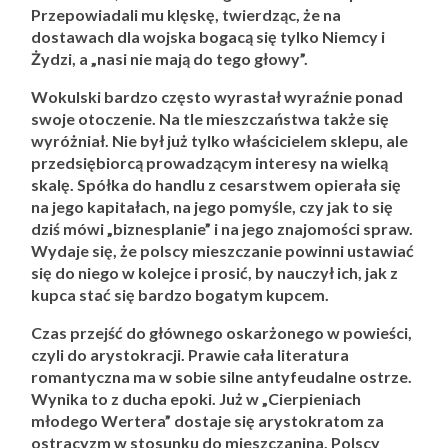
Przepowiadali mu klęskę, twierdząc, że na
dostawach dla wojska bogacą się tylko Niemcy i
Żydzi, a „nasi nie mają do tego głowy”.
Wokulski bardzo często wyrastał wyraźnie ponad
swoje otoczenie. Na tle mieszczaństwa także się
wyróżniał. Nie był już tylko właścicielem sklepu, ale
przedsiębiorcą prowadzącym interesy na wielką
skalę. Spółka do handlu z cesarstwem opierała się
na jego kapitałach, na jego pomyśle, czy jak to się
dziś mówi „biznesplanie” i na jego znajomości spraw.
Wydaje się, że polscy mieszczanie powinni ustawiać
się do niego w kolejce i prosić, by nauczył ich, jak z
kupca stać się bardzo bogatym kupcem.
Czas przejść do głównego oskarżonego w powieści,
czyli do arystokracji. Prawie cała literatura
romantyczna ma w sobie silne antyfeudalne ostrze.
Wynika to z ducha epoki. Już w „Cierpieniach
młodego Wertera” dostaje się arystokratom za
ostracyzm w stosunku do mieszczanina. Polscy