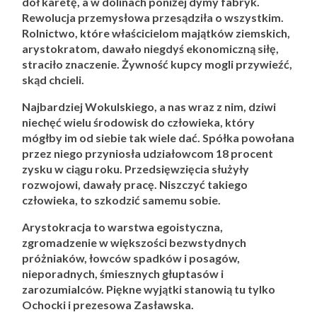
dół karetę, a w dolinach poniżej dymy fabryk.
Rewolucja przemysłowa przesądziła o wszystkim.
Rolnictwo, które właścicielom majątków ziemskich,
arystokratom, dawało niegdyś ekonomiczną siłę,
straciło znaczenie. Żywność kupcy mogli przywieźć,
skąd chcieli.
Najbardziej Wokulskiego, a nas wraz z nim, dziwi
niechęć wielu środowisk do człowieka, który
mógłby im od siebie tak wiele dać. Spółka powołana
przez niego przyniosła udziałowcom 18 procent
zysku w ciągu roku. Przedsięwzięcia służyły
rozwojowi, dawały pracę. Niszczyć takiego
człowieka, to szkodzić samemu sobie.
Arystokracja to warstwa egoistyczna,
zgromadzenie w większości bezwstydnych
próżniaków, łowców spadków i posagów,
nieporadnych, śmiesznych głuptasów i
zarozumialców. Piękne wyjątki stanowią tu tylko
Ochocki i prezesowa Zasławska.