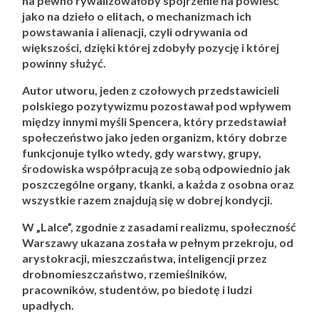
na pewno rywalizowałoby spojrzenie na powieść
jako na dzieło o elitach, o mechanizmach ich
powstawania i alienacji, czyli odrywania od
większości, dzięki której zdobyły pozycję i której
powinny służyć.
Autor utworu, jeden z czołowych przedstawicieli
polskiego pozytywizmu pozostawał pod wpływem
między innymi myśli Spencera, który przedstawiał
społeczeństwo jako jeden organizm, który dobrze
funkcjonuje tylko wtedy, gdy warstwy, grupy,
środowiska współpracują ze sobą odpowiednio jak
poszczególne organy, tkanki, a każda z osobna oraz
wszystkie razem znajdują się w dobrej kondycji.
W „Lalce”, zgodnie z zasadami realizmu, społeczność
Warszawy ukazana została w pełnym przekroju, od
arystokracji, mieszczaństwa, inteligencji przez
drobnomieszczaństwo, rzemieślników,
pracowników, studentów, po biedotę i ludzi
upadłych.