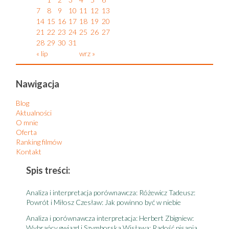
7
8
9
10
11
12
13
14
15
16
17
18
19
20
21
22
23
24
25
26
27
28
29
30
31
« lip
wrz »
Nawigacja
Blog
Aktualności
O mnie
Oferta
Ranking filmów
Kontakt
Spis treści:
S
Analiza i interpretacja porównawcza: Różewicz Tadeusz:
A
Powrót i Miłosz Czesław: Jak powinno być w niebie
t
Analiza i porównawcza interpretacja: Herbert Zbigniew:
A
Wybrańcy gwiazd i Szymborska Wisława: Radość pisania
r