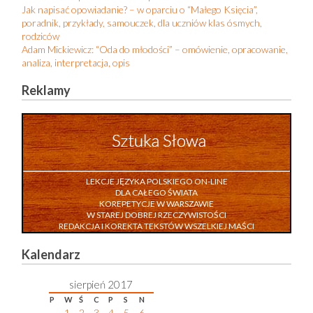
Jak napisać opowiadanie? – w oparciu o “Małego Księcia”,
poradnik, przykłady, samouczek, dla uczniów klas ósmych,
rodziców
Adam Mickiewicz: “Oda do młodości” – omówienie, opracowanie,
analiza, interpretacja, opis
Reklamy
LEKCJE JĘZYKA POLSKIEGO ON-LINE
DLA CAŁEGO ŚWIATA
KOREPETYCJE W WARSZAWIE
W STAREJ DOBREJ RZECZYWISTOŚCI
REDAKCJA I KOREKTA TEKSTÓW WSZELKIEJ MAŚCI
Kalendarz
sierpień 2017
P
W
Ś
C
P
S
N
1
2
3
4
5
6