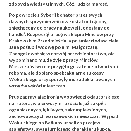
zdobycia wiedzy u innych. Cóż, ludzka małość.
Po powrocie z Syberii bohater przez swych
dawnych sprzymierzeńców został odtrącony,
zniechęcony do pracy naukowej i „odesłany do
handlu”. Rozpoczął pracę w sklepie Minclów przy
Krakowskim Przedmieściu, a po śmierci właściciela,
Jana poślubił wdowę po nim, Małgorzatę.
Zaangażował się w rozwój przedsiębiorstwa, ale
wypominano mu, że żyje z pracy Minclów.
Mieszczaństwo nie przyjęło go zatem z otwartymi
rękoma, ale dopiero spektakularne sukcesy
Wokulskiego przysporzyły mu zadeklarowanych
wrogów wśród mieszczan.
Prus zaprawiając ironią wypowiedzi odautorskiego
narratora, w pierwszym rozdziale już zakpił z
ograniczonych, lękliwych, zakompleksionych,
zachowawczych warszawskich mieszczan. Wyjazd
Wokulskiego na Bałkany uznali za przejaw
szaleństwa, awanturniczego charakteru kupca.