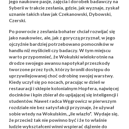
jego naukowe pasje, zajęcia i dorobek badawczy na
Syberii w trakcie zesłania, gdzie, jak wyznaje, zyskał
uznanie takich sław jak Czekanowski, Dybowski,
Czerski.
Po powrocie z zesłania bohater chciał rozwijać się
jako naukowiec, ale, jak z goryczą przyznał, w jego
ojczyźnie bardziej potrzebowano pomocników w
handlu niż myślicieli czy badaczy. W tym miejscu
warto przypomnieć, że Wokulski wielokrotnie na
drodze swojego awansu napotykał przeszkody
tworzone przez tych, którzy bronili dostępu do
uprzywilejowanej choć odrobinę swojej warstwy.
Kiedy uczył się po nocach, pracując w dzień w
restauracji i sklepie kolonialnym Hopfera, najwięcej
docinków i kpin zbierał do upijającej się inteligencji i
studentów. Nawet radca Węgrowicz w pierwszym
rozdziale nie bez satysfakcji przyznaje, że używał
sobie wtedy na Wokulskim, „ile wlazło”. Wydaje się,
że przecież tak nie powinno być i że to właśnie
ludzie wykształceni winni wspierać dążenie do