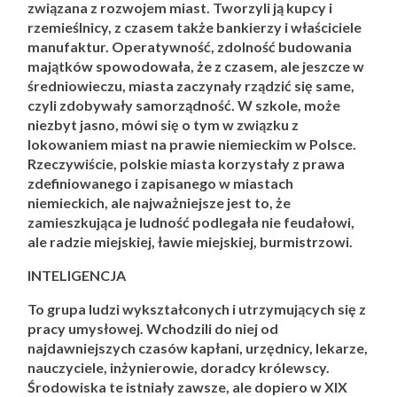
związana z rozwojem miast. Tworzyli ją kupcy i
rzemieślnicy, z czasem także bankierzy i właściciele
manufaktur. Operatywność, zdolność budowania
majątków spowodowała, że z czasem, ale jeszcze w
średniowieczu, miasta zaczynały rządzić się same,
czyli zdobywały samorządność. W szkole, może
niezbyt jasno, mówi się o tym w związku z
lokowaniem miast na prawie niemieckim w Polsce.
Rzeczywiście, polskie miasta korzystały z prawa
zdefiniowanego i zapisanego w miastach
niemieckich, ale najważniejsze jest to, że
zamieszkująca je ludność podlegała nie feudałowi,
ale radzie miejskiej, ławie miejskiej, burmistrzowi.
INTELIGENCJA
To grupa ludzi wykształconych i utrzymujących się z
pracy umysłowej. Wchodzili do niej od
najdawniejszych czasów kapłani, urzędnicy, lekarze,
nauczyciele, inżynierowie, doradcy królewscy.
Środowiska te istniały zawsze, ale dopiero w XIX