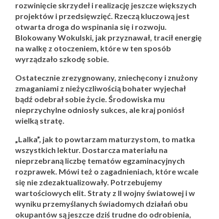
rozwinięcie skrzydeł i realizację jeszcze większych
projektów i przedsięwzięć. Rzeczą kluczową jest
otwarta droga do wspinania się i rozwoju.
Blokowany Wokulski, jak przyznawał, tracił energię
na walkę z otoczeniem, które w ten sposób
wyrządzało szkodę sobie.
Ostatecznie zrezygnowany, zniechęcony i znużony
zmaganiami z nieżyczliwością bohater wyjechał
bądź odebrał sobie życie. Środowiska mu
nieprzychylne odniosły sukces, ale kraj poniósł
wielką stratę.
„Lalka”, jak to powtarzam maturzystom, to matka
wszystkich lektur. Dostarcza materiału na
nieprzebraną liczbę tematów egzaminacyjnych
rozprawek. Mówi też o zagadnieniach, które wcale
się nie zdezaktualizowały. Potrzebujemy
wartościowych elit. Straty z II wojny światowej i w
wyniku przemyślanych świadomych działań obu
okupantów są jeszcze dziś trudne do odrobienia,