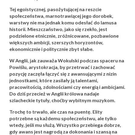
Tej egoistycznej, pasożytującej na reszcie
społeczeństwa, marnotrawiącej jego dorobek,
warstwy nie ma jednak komu odesłać do lamusa
historii. Mieszczaństwo, jako się rzekło, jest
podzielone etnicznie, zróżnicowane, pozbawione
większych ambicji, szerszych horyzontów,
ekonomicznie i politycznie zbyt słabe.
W Anglii, jak zauważa Wokulski podczas spaceru na
Powiślu, arystokracja, by przetrwać i zachować
pozycję zaczęła łączyć się z awansującymi z nizin
jednostkami, które zasilały ją talentami,
pracowitością, zdolnościami czy energią i ambicjami.
Do dziś przecież w Anglii królowa nadaje
szlacheckie tytuły, choćby wybitnym muzykom.
Trochę to trwało, ale czas na puentę. Elity
potrzebne są każdemu społeczeństwu, ale tylko
wtedy, jeśli mu służą. Wszystko przebiega dobrze,
gdy awans jest nagrodą za dokonania i szansą na