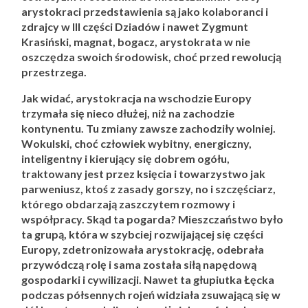
arystokraci przedstawienia są jako kolaboranci i
zdrajcy w III części Dziadów i nawet Zygmunt
Krasiński, magnat, bogacz, arystokrata w nie
oszczędza swoich środowisk, choć przed rewolucją
przestrzega.
Jak widać, arystokracja na wschodzie Europy
trzymała się nieco dłużej, niż na zachodzie
kontynentu. Tu zmiany zawsze zachodziły wolniej.
Wokulski, choć człowiek wybitny, energiczny,
inteligentny i kierujący się dobrem ogółu,
traktowany jest przez księcia i towarzystwo jak
parweniusz, ktoś z zasady gorszy, no i szczęściarz,
którego obdarzają zaszczytem rozmowy i
współpracy. Skąd ta pogarda? Mieszczaństwo było
ta grupą, która w szybciej rozwijającej się części
Europy, zdetronizowała arystokrację, odebrała
przywódczą rolę i sama została siłą napędową
gospodarki i cywilizacji. Nawet ta głupiutka Łęcka
podczas półsennych rojeń widziała zsuwającą się w