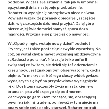
podobny. W czasie jej istnienia, tak jak w umownej
egzystencji dnia, następuje przebudzenie.
Bohaterka wydaje się początkowo nieco naiwna.
Powiada wszak, że poranek obiecał jej „szczęście
dziś, więc szczęście dziś musi przyjść”. Dalej górę
bierze w jej świadomości namysł, spora doza
mądrości. Przyznaje się przecież do naiwności.
W „Opadły mgły, wstaje nowy dzień” podmiot
liryczny jest także postacią niezwykle wyrazistą. No
cóż, on wstał chyba nawet wcześniej niż dziewczyna
z „Radości o poranku”. Nie czuje tylko euforii
związanej ze świtem, ale dzieli się też odczuciami z
kresu nocy. Jest znakomitym obserwatorem, kocha
piękno. To marzyciel, którego cieszy widok gwiazd,
wydających się być na przysłowiowe wyciągnięcie
ręki. Dostrzega szczegóły życia miasta, cienie w
bramach, psa włóczącego się pod murem.
Zachwyca go garb Ziemi toczącej się, obracającej
pewnie z jakimś trudem, ponieważ w tym ujęciu ma
ona w sobie coś z osoby starszej. Bohater potrafi