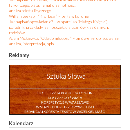
tylko. Część piąta. Temat o samotności.
analiza tekstu lirycznego
William Szekspir “Król Lear” – perła w koronie
Jak napisać opowiadanie? – w oparciu o “Małego Księcia”,
poradnik, przykłady, samouczek, dla uczniów klas ósmych,
rodziców
Adam Mickiewicz: “Oda do młodości” – omówienie, opracowanie,
analiza, interpretacja, opis
Reklamy
LEKCJE JĘZYKA POLSKIEGO ON-LINE
DLA CAŁEGO ŚWIATA
KOREPETYCJE W WARSZAWIE
W STAREJ DOBREJ RZECZYWISTOŚCI
REDAKCJA I KOREKTA TEKSTÓW WSZELKIEJ MAŚCI
Kalendarz