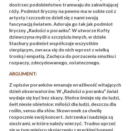
dostrzec podobieństwo tramwaju do zakwitającej
róży. Podmiot liryczny na pewno ma w sobie coś z
artysty i szczodrze dzieli się z nami swoją
fascynacją światem. Adoruje go tak jak podmiot
liryczny „Radości o poranku”. W utworze Kofty
dziewczyna myśli o szczęściu innych, w dziele
Stachury podmiot współczuje wszystkim
cierpiącym, zwraca się do nich wprost z wielką
troską i empatią. Zachęca do porzucenia smutku i
rozpaczy, zdecydowanego, ostatecznego.
ARGUMENT:
Z opisów poranków emanuje wrażliwość witających
dzień obserwatorów. W „Radości o poranku” świat
wydaje się być bez skazy. Słońce śmieje się do ludzi,
świt niesie obietnice: miłości dla ludzi, deszczu dla
roślin, sensu dla słów. Skowronek za chwilę
rozpocznie swój koncert. Jutrzenka i nadzieja są
siostrami, w które należy wierzyć. Trudno oprzeć
się w tym miejscu skojarzeniu z greckimi bogami.