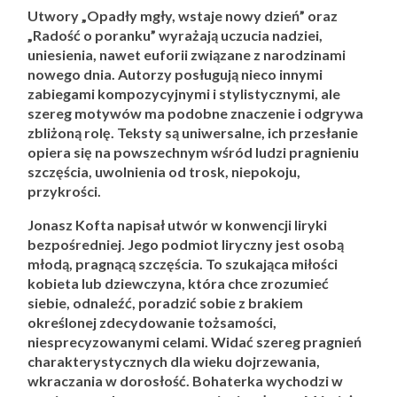
Utwory „Opadły mgły, wstaje nowy dzień” oraz
„Radość o poranku” wyrażają uczucia nadziei,
uniesienia, nawet euforii związane z narodzinami
nowego dnia. Autorzy posługują nieco innymi
zabiegami kompozycyjnymi i stylistycznymi, ale
szereg motywów ma podobne znaczenie i odgrywa
zbliżoną rolę. Teksty są uniwersalne, ich przesłanie
opiera się na powszechnym wśród ludzi pragnieniu
szczęścia, uwolnienia od trosk, niepokoju,
przykrości.
Jonasz Kofta napisał utwór w konwencji liryki
bezpośredniej. Jego podmiot liryczny jest osobą
młodą, pragnącą szczęścia. To szukająca miłości
kobieta lub dziewczyna, która chce zrozumieć
siebie, odnaleźć, poradzić sobie z brakiem
określonej zdecydowanie tożsamości,
niesprecyzowanymi celami. Widać szereg pragnień
charakterystycznych dla wieku dojrzewania,
wkraczania w dorosłość. Bohaterka wychodzi w