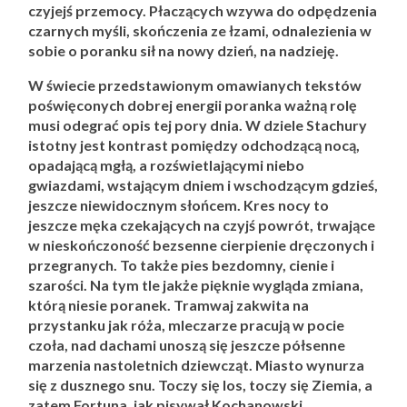
czyjejś przemocy. Płaczących wzywa do odpędzenia
czarnych myśli, skończenia ze łzami, odnalezienia w
sobie o poranku sił na nowy dzień, na nadzieję.
W świecie przedstawionym omawianych tekstów
poświęconych dobrej energii poranka ważną rolę
musi odegrać opis tej pory dnia. W dziele Stachury
istotny jest kontrast pomiędzy odchodzącą nocą,
opadającą mgłą, a rozświetlającymi niebo
gwiazdami, wstającym dniem i wschodzącym gdzieś,
jeszcze niewidocznym słońcem. Kres nocy to
jeszcze męka czekających na czyjś powrót, trwające
w nieskończoność bezsenne cierpienie dręczonych i
przegranych. To także pies bezdomny, cienie i
szarości. Na tym tle jakże pięknie wygląda zmiana,
którą niesie poranek. Tramwaj zakwita na
przystanku jak róża, mleczarze pracują w pocie
czoła, nad dachami unoszą się jeszcze półsenne
marzenia nastoletnich dziewcząt. Miasto wynurza
się z dusznego snu. Toczy się los, toczy się Ziemia, a
zatem Fortuna, jak pisywał Kochanowski,