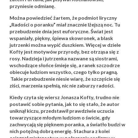
przyniesie odmianę.
Można powiedzieć żartem, że podmiot liryczny
„Radości o poranku” miał znacznie lżejszą noc. Tu
przebudzenie dnia jest euforyczne. Świat jest
wspaniały, piękny, śpiewa skowronek, a blask
jutrzenki można wypić duszkiem. Więcej w dziele
Kofty jest motywów przyrody, bez otrząsa się z
rosy. Nadzieja i jutrzenka nazwane są siostrami,
wschodzące słońce śmieje się, a ranek szczodrze
obiecuje ludziom wszystko, czego tylko pragną.
Takie przebudzenie niesie wiarę, że szczęście się
ziści, marzenia spełnią, nic nie zaburzy radości.
Kiedy czyta się wiersz Jonasza Kofty, trudno nie
postawić sobie pytania, jak to się stało, że autor
uniknął kiczu, przedstawił prawdziwie uczucia
towarzyszące młodym ludziom o świcie, gdy
zachwycają się pięknem poranka, a światło budzi w
nich potężną dobrą energię. Stachura z kolei
osiągnął mistrzostwo w połączeniu realizmu w