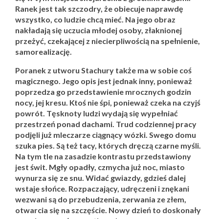
Ranek jest tak szczodry, że obiecuje naprawdę
wszystko, co ludzie chcą mieć. Na jego obraz
nakładają się uczucia młodej osoby, złaknionej
przeżyć, czekającej z niecierpliwością na spełnienie,
samorealizację.
Poranek z utworu Stachury także ma w sobie coś
magicznego. Jego opis jest jednak inny, ponieważ
poprzedza go przedstawienie mrocznych godzin
nocy, jej kresu. Ktoś nie śpi, ponieważ czeka na czyjś
powrót. Tęsknoty ludzi wydają się wypełniać
przestrzeń ponad dachami. Trud codziennej pracy
podjęli już mleczarze ciągnący wózki. Swego domu
szuka pies. Są też tacy, których dręczą czarne myśli.
Na tym tle na zasadzie kontrastu przedstawiony
jest świt. Mgły opadły, czmycha już noc, miasto
wynurza się ze snu. Widać gwiazdy, gdzieś dalej
wstaje słońce. Rozpaczający, udręczeni i znękani
wezwani są do przebudzenia, zerwania ze złem,
otwarcia się na szczęście. Nowy dzień to doskonały