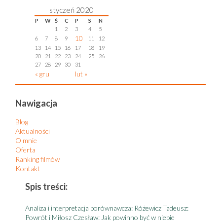
styczeń 2020
P
W
Ś
C
P
S
N
1
2
3
4
5
10
6
7
8
9
11
12
13
14
15
16
17
18
19
20
21
22
23
24
25
26
27
28
29
30
31
« gru
lut »
Nawigacja
Blog
Aktualności
O mnie
Oferta
Ranking filmów
Kontakt
Spis treści:
S
Analiza i interpretacja porównawcza: Różewicz Tadeusz:
A
Powrót i Miłosz Czesław: Jak powinno być w niebie
t