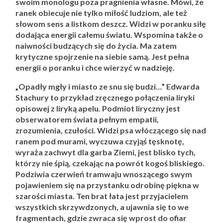
swoim monologu poza pragnienia własne. Mówi, że
ranek obiecuje nie tylko miłość ludziom, ale też
słowom sens a listkom deszcz. Widzi w poranku siłę
dodająca energii całemu światu. Wspomina także o
naiwności budzących się do życia. Ma zatem
krytyczne spojrzenie na siebie samą. Jest pełna
energii o poranku i chce wierzyć w nadzieję.
„Opadły mgły i miasto ze snu się budzi…” Edwarda
Stachury to przykład zręcznego połączenia liryki
opisowej z liryką apelu. Podmiot liryczny jest
obserwatorem świata pełnym empatii,
zrozumienia, czułości. Widzi psa włóczącego się nad
ranem pod murami, wyczuwa czyjąś tęsknotę,
wyraża zachwyt dla garba Ziemi, jest blisko tych,
którzy nie śpią, czekając na powrót kogoś bliskiego.
Podziwia czerwień tramwaju wnoszącego swym
pojawieniem się na przystanku odrobinę piękna w
szarości miasta. Ten brat łata jest przyjacielem
wszystkich skrzywdzonych, a ujawnia się to we
fragmentach, gdzie zwraca się wprost do ofiar