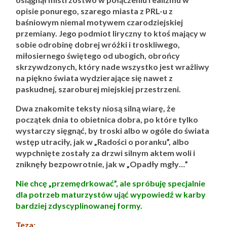
opisie ponurego, szarego miasta z PRL-u z
baśniowym niemal motywem czarodziejskiej
przemiany. Jego podmiot liryczny to ktoś mający w
sobie odrobinę dobrej wróżki i troskliwego,
miłosiernego świętego od ubogich, obrońcy
skrzywdzonych, który nade wszystko jest wrażliwy
na piękno świata wydzierające się nawet z
paskudnej, szaroburej miejskiej przestrzeni.
Dwa znakomite teksty niosą silną wiarę, że
początek dnia to obietnica dobra, po które tylko
wystarczy sięgnąć, by troski albo w ogóle do świata
wstęp utraciły, jak w „Radości o poranku”, albo
wypchnięte zostały za drzwi silnym aktem woli i
zniknęły bezpowrotnie, jak w „Opadły mgły…”
Nie chcę „przemędrkować”, ale spróbuję specjalnie
dla potrzeb maturzystów ująć wypowiedź w karby
bardziej zdyscyplinowanej formy.
Teza: