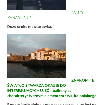
PALMY
KANARYJSKIE
Dużo uroku ma starówka.
ZNAKOMITE
ŚWIATŁO STWARZA OKAZJE DO
INTERESUJĄCYCH UJĘĆ – balkony są
charakterystycznym elementem stylu kolonialnego
Bogate życie biologiczne oceanu sprawia, że jest na