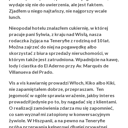
wydaje się nie do uwierzenia, ale jest faktem.
Zjadłem u niego najtańszy, nie najgorszy wcale
lunch.
Nieopodal hotelu znalazłem cukiernię, w której
pracuje pani Sylwia, z kraju nad Wisłą, nasza
rodaczka żyjąca na Teneryfie z rodziną od 10 lat.
Można zajrzeć do niej na pogawędkę albo
skorzystać z biura sprzedaży nieruchomości, w
którym także jest zatrudniona. Wpadnijcie na kawę,
lody i ciastka do El Aderno przy Av. Marqués de
Villanueva del Prado.
Vis a vis kawiarnię prowadzi Włoch, Kiko albo Kiki,
nie zapamiętałem dobrze, przepraszam. Ten
jegomość w ogóle sprawia wrażenie, jakby interes
prowadził jedynie po to, by nagadać się z klientami.
O realizacji zamówienia zdarza mu się zapomnieć,
co sam wyznał mi zatopiony w konwersacyjnym
żywiole. W Hiszpanii, a na pewno na Teneryfie
próba przerwania kelnerowi długiej prywatnej