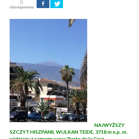
0
Udostępnienia
NAJWYŻSZY
SZCZYT HISZPANII, WULKAN TEIDE, 3718 m n.p. m.
widziany z samego serca Purto de la Cruz