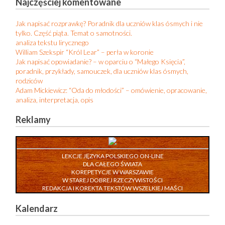
Najczęściej komentowane
Jak napisać rozprawkę? Poradnik dla uczniów klas ósmych i nie
tylko. Część piąta. Temat o samotności.
analiza tekstu lirycznego
William Szekspir “Król Lear” – perła w koronie
Jak napisać opowiadanie? – w oparciu o “Małego Księcia”,
poradnik, przykłady, samouczek, dla uczniów klas ósmych,
rodziców
Adam Mickiewicz: “Oda do młodości” – omówienie, opracowanie,
analiza, interpretacja, opis
Reklamy
LEKCJE JĘZYKA POLSKIEGO ON-LINE
DLA CAŁEGO ŚWIATA
KOREPETYCJE W WARSZAWIE
W STAREJ DOBREJ RZECZYWISTOŚCI
REDAKCJA I KOREKTA TEKSTÓW WSZELKIEJ MAŚCI
Kalendarz