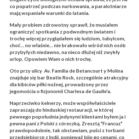
co popatrzeć podczas nurkowania, a paralotniarze
mają wspaniałe warunki do latania.
Mały problem zdrowotny sprawił, że musiałem
ograniczyć spotkania z podwodnym światem i
trochę więcej przyglądałem się ludziom, tubylcom,
choć… no właśnie… nie brakowało wśród nich osób
przybyłych niedawno, na nieco dłużej niż zwykły
urlop. Opowiem Wam o nich trochę.
Oto przy ulicy Av. Familia de Betancourt y Molina
znajduje się bar Beatle Rock, szczególnie atrakcyjny
dla kibiców piłki nożnej, prowadzony przez
jegomościa o fizjonomii Charlesa de Gaulle’a.
Naprzeciwko kelnerzy, może współwłaściciele
zapraszają do hinduskiej restauracji, w której
pewnego popołudnia jedynymi klientami byłem ja i
pewna pani z Polski z córeczką. Zresztą “Francuz”
prawdopodobnie, tak obstawiam, puści z torbami
przedsiębiorcę z Indii, ponieważ bije go cenami, co