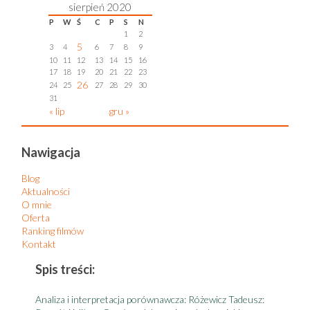
sierpień 2020
P
W
Ś
C
P
S
N
1
2
5
3
4
6
7
8
9
10
11
12
13
14
15
16
17
18
19
20
21
22
23
26
24
25
27
28
29
30
31
« lip
gru »
Nawigacja
Blog
Aktualności
O mnie
Oferta
Ranking filmów
Kontakt
Spis treści:
S
Analiza i interpretacja porównawcza: Różewicz Tadeusz:
A