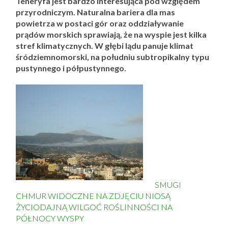
Teneryfa jest bardzo interesująca pod względem
przyrodniczym. Naturalna bariera dla mas
powietrza w postaci gór oraz oddziaływanie
prądów morskich sprawiają, że na wyspie jest kilka
stref klimatycznych. W głębi lądu panuje klimat
śródziemnomorski, na południu subtropikalny typu
pustynnego i półpustynnego.
SMUGI
CHMUR WIDOCZNE NA ZDJĘCIU NIOSĄ
ŻYCIODAJNĄ WILGOĆ ROŚLINNOŚCI NA
PÓŁNOCY WYSPY