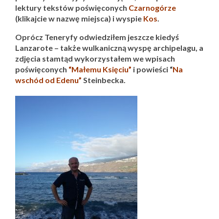
lektury tekstów poświęconych
Czarnogórze
(klikajcie w nazwę miejsca) i wyspie
Kos
.
Oprócz Teneryfy odwiedziłem jeszcze kiedyś
Lanzarote – także wulkaniczną wyspę archipelagu, a
zdjęcia stamtąd wykorzystałem we wpisach
poświęconych
“Małemu Księciu”
i powieści “
Na
wschód od Edenu”
Steinbecka.