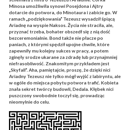
Minosa umożliwiła synowi Posejdona i Ajtry
dotarcie do potwora, do Minotaura i zabicie go. W
ramach „podziękowania” Tezeusz wysadził śpiącą
Ariadnę na wyspie Naksos. Życia nie straciła, ale,
przyznać trzeba, bohater obszedł się z nią dość
bezceremonialnie. Bond także nie płacze po
paniach, z którymi spędził upojne chwile, które
zapewniły mu kolejny sukces w pracy, a potem
zginęły srodze ukarane za zdradę lub przynajmniej
niefrasobliwość. Znakomitym przykładem jest
„Skyfall”. Aha, pamiętajcie, proszę, że dzięki nici
Ariadny Tezeusz nie tylko mógł wyjść z labiryntu, ale
w ogóle do miejsca pobytu potwora trafić. Kobieta
znała sekret twórcy budowli, Dedala. Kłębek nici
puszczony swobodnie toczył się, prowadząc
nieomylnie do celu.