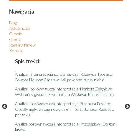
Nawigacja
Blog
Aktualności
O mnie
Oferta
Ranking filmów
Kontakt
Spis treści:
S
Analiza i interpretacja porównawcza: Różewicz Tadeusz:
A
Powrót i Miłosz Czesław: Jak powinno być w niebie
t
Analiza i porównawcza interpretacja: Herbert Zbigniew:
A
Wybrańcy gwiazd i Szymborska Wisława: Radość pisania
r
e,
Analiza i porównawcza interpretacja: Stachura Edward:
A
Opadły mgły, wstaje nowy dzień i Kofta Jonasz: Radość o
"
poranku
A
Analiza porównawcza i interpretacja: Przedśpiew i Do gór i
r
lasów