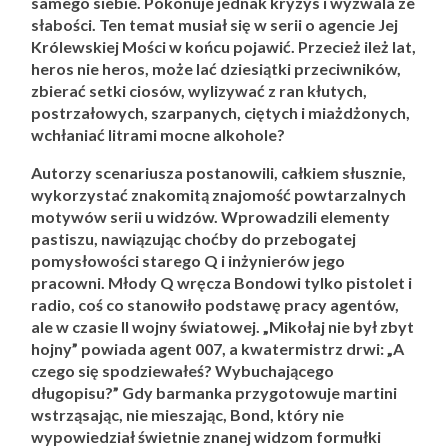
samego siebie. Pokonuje jednak kryzys i wyzwala ze
słabości. Ten temat musiał się w serii o agencie Jej
Królewskiej Mości w końcu pojawić. Przecież ileż lat,
heros nie heros, może lać dziesiątki przeciwników,
zbierać setki ciosów, wylizywać z ran kłutych,
postrzałowych, szarpanych, ciętych i miażdżonych,
wchłaniać litrami mocne alkohole?
Autorzy scenariusza postanowili, całkiem słusznie,
wykorzystać znakomitą znajomość powtarzalnych
motywów serii u widzów. Wprowadzili elementy
pastiszu, nawiązując choćby do przebogatej
pomysłowości starego Q i inżynierów jego
pracowni. Młody Q wręcza Bondowi tylko pistolet i
radio, coś co stanowiło podstawę pracy agentów,
ale w czasie II wojny światowej. „Mikołaj nie był zbyt
hojny” powiada agent 007, a kwatermistrz drwi: „A
czego się spodziewałeś? Wybuchającego
długopisu?” Gdy barmanka przygotowuje martini
wstrząsając, nie mieszając, Bond, który nie
wypowiedział świetnie znanej widzom formułki