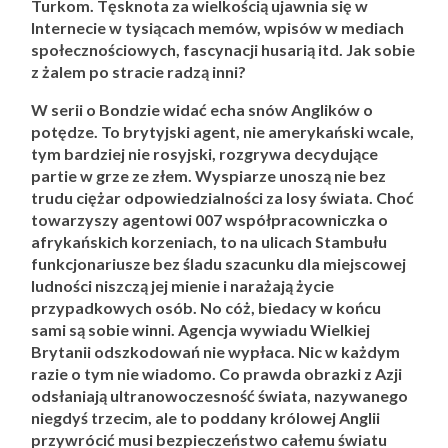
Turkom. Tęsknota za wielkością ujawnia się w
Internecie w tysiącach memów, wpisów w mediach
społecznościowych, fascynacji husarią itd. Jak sobie
z żalem po stracie radzą inni?
W serii o Bondzie widać echa snów Anglików o
potędze. To brytyjski agent, nie amerykański wcale,
tym bardziej nie rosyjski, rozgrywa decydujące
partie w grze ze złem. Wyspiarze unoszą nie bez
trudu ciężar odpowiedzialności za losy świata. Choć
towarzyszy agentowi 007 współpracowniczka o
afrykańskich korzeniach, to na ulicach Stambułu
funkcjonariusze bez śladu szacunku dla miejscowej
ludności niszczą jej mienie i narażają życie
przypadkowych osób. No cóż, biedacy w końcu
sami są sobie winni. Agencja wywiadu Wielkiej
Brytanii odszkodowań nie wypłaca. Nic w każdym
razie o tym nie wiadomo. Co prawda obrazki z Azji
odsłaniają ultranowoczesność świata, nazywanego
niegdyś trzecim, ale to poddany królowej Anglii
przywrócić musi bezpieczeństwo całemu światu