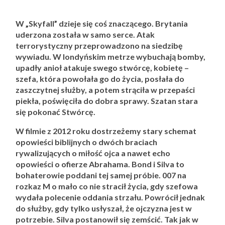
W „Skyfall” dzieje się coś znaczącego. Brytania
uderzona została w samo serce. Atak
terrorystyczny przeprowadzono na siedzibę
wywiadu. W londyńskim metrze wybuchają bomby,
upadły anioł atakuje swego stwórcę, kobietę –
szefa, która powołała go do życia, posłała do
zaszczytnej służby, a potem strąciła w przepaści
piekła, poświęciła do dobra sprawy. Szatan stara
się pokonać Stwórcę.
W filmie z 2012 roku dostrzeżemy stary schemat
opowieści biblijnych o dwóch braciach
rywalizujących o miłość ojca a nawet echo
opowieści o ofierze Abrahama. Bond i Silva to
bohaterowie poddani tej samej próbie. 007 na
rozkaz M o mało co nie stracił życia, gdy szefowa
wydała polecenie oddania strzału. Powrócił jednak
do służby, gdy tylko usłyszał, że ojczyzna jest w
potrzebie. Silva postanowił się zemścić. Tak jak w