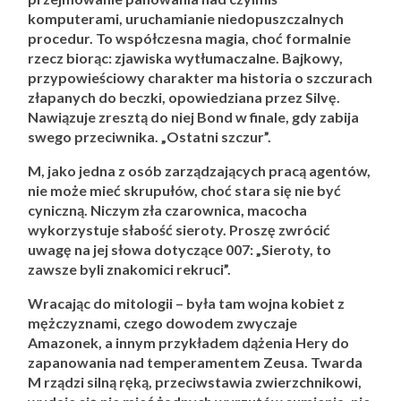
komputerami, uruchamianie niedopuszczalnych
procedur. To współczesna magia, choć formalnie
rzecz biorąc: zjawiska wytłumaczalne. Bajkowy,
przypowieściowy charakter ma historia o szczurach
złapanych do beczki, opowiedziana przez Silvę.
Nawiązuje zresztą do niej Bond w finale, gdy zabija
swego przeciwnika. „Ostatni szczur”.
M, jako jedna z osób zarządzających pracą agentów,
nie może mieć skrupułów, choć stara się nie być
cyniczną. Niczym zła czarownica, macocha
wykorzystuje słabość sieroty. Proszę zwrócić
uwagę na jej słowa dotyczące 007: „Sieroty, to
zawsze byli znakomici rekruci”.
Wracając do mitologii – była tam wojna kobiet z
mężczyznami, czego dowodem zwyczaje
Amazonek, a innym przykładem dążenia Hery do
zapanowania nad temperamentem Zeusa. Twarda
M rządzi silną ręką, przeciwstawia zwierzchnikowi,