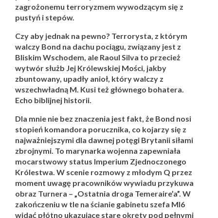
zagrożonemu terroryzmem wywodzącym się z
pustyń i stepów.
Czy aby jednak na pewno? Terrorysta, z którym
walczy Bond na dachu pociągu, związany jest z
Bliskim Wschodem, ale Raoul Silva to przecież
wytwór służb Jej Królewskiej Mości, jakby
zbuntowany, upadły anioł, który walczy z
wszechwładną M. Kusi też głównego bohatera.
Echo biblijnej historii.
Dla mnie nie bez znaczenia jest fakt, że Bond nosi
stopień komandora porucznika, co kojarzy się z
najważniejszymi dla dawnej potęgi Brytanii siłami
zbrojnymi. To marynarka wojenna zapewniała
mocarstwowy status Imperium Zjednoczonego
Królestwa. W scenie rozmowy z młodym Q przez
moment uwagę pracowników wywiadu przykuwa
obraz Turnera – „Ostatnia droga Temeraire’a”. W
zakończeniu w tle na ścianie gabinetu szefa MI6
widać płótno ukazujące stare okręty pod pełnymi