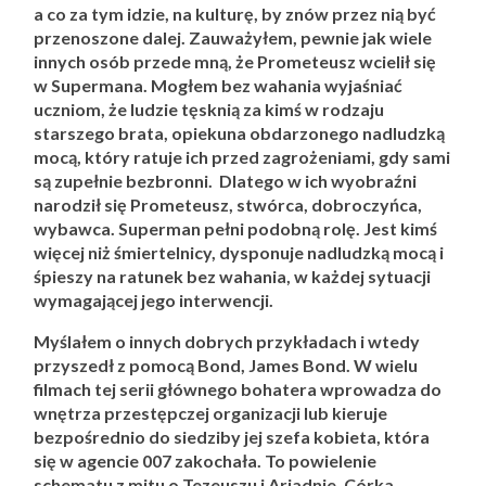
a co za tym idzie, na kulturę, by znów przez nią być
przenoszone dalej. Zauważyłem, pewnie jak wiele
innych osób przede mną, że Prometeusz wcielił się
w Supermana. Mogłem bez wahania wyjaśniać
uczniom, że ludzie tęsknią za kimś w rodzaju
starszego brata, opiekuna obdarzonego nadludzką
mocą, który ratuje ich przed zagrożeniami, gdy sami
są zupełnie bezbronni. Dlatego w ich wyobraźni
narodził się Prometeusz, stwórca, dobroczyńca,
wybawca. Superman pełni podobną rolę. Jest kimś
więcej niż śmiertelnicy, dysponuje nadludzką mocą i
śpieszy na ratunek bez wahania, w każdej sytuacji
wymagającej jego interwencji.
Myślałem o innych dobrych przykładach i wtedy
przyszedł z pomocą Bond, James Bond. W wielu
filmach tej serii głównego bohatera wprowadza do
wnętrza przestępczej organizacji lub kieruje
bezpośrednio do siedziby jej szefa kobieta, która
się w agencie 007 zakochała. To powielenie
schematu z mitu o Tezeuszu i Ariadnie. Córka