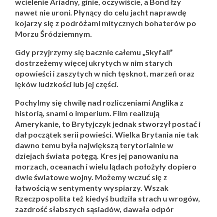
wcielenie Ariadny, ginie, oczywiście, a Bond łzy
nawet nie uroni. Płynący do celu jacht naprawdę
kojarzy się z podróżami mitycznych bohaterów po
Morzu Śródziemnym.
Gdy przyjrzymy się bacznie całemu „Skyfall”
dostrzeżemy więcej ukrytych w nim starych
opowieści i zaszytych w nich tęsknot, marzeń oraz
lęków ludzkości lub jej części.
Pochylmy się chwilę nad rozliczeniami Anglika z
historią, snami o imperium. Film realizują
Amerykanie, to Brytyjczyk jednak stworzył postać i
dał początek serii powieści. Wielka Brytania nie tak
dawno temu była największą terytorialnie w
dziejach świata potęgą. Kres jej panowaniu na
morzach, oceanach i wielu lądach położyły dopiero
dwie światowe wojny. Możemy wczuć się z
łatwością w sentymenty wyspiarzy. Wszak
Rzeczpospolita też kiedyś budziła strach u wrogów,
zazdrość słabszych sąsiadów, dawała odpór