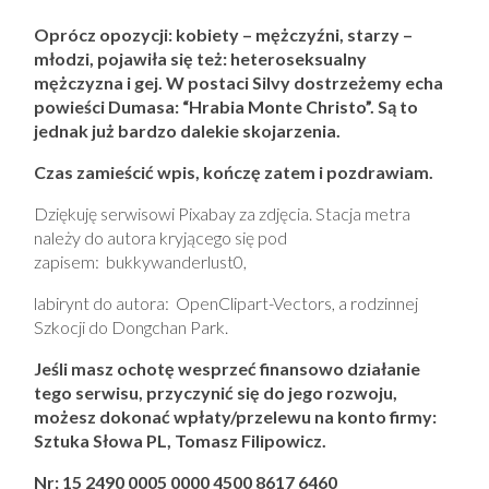
Oprócz opozycji: kobiety – mężczyźni, starzy –
młodzi, pojawiła się też: heteroseksualny
mężczyzna i gej. W postaci Silvy dostrzeżemy echa
powieści Dumasa: “Hrabia Monte Christo”. Są to
jednak już bardzo dalekie skojarzenia.
Czas zamieścić wpis, kończę zatem i pozdrawiam.
Dziękuję serwisowi Pixabay za zdjęcia. Stacja metra
należy do autora kryjącego się pod
zapisem: bukkywanderlust0,
labirynt do autora: OpenClipart-Vectors, a rodzinnej
Szkocji do Dongchan Park.
Jeśli masz ochotę wesprzeć finansowo działanie
tego serwisu, przyczynić się do jego rozwoju,
możesz dokonać wpłaty/przelewu na konto firmy:
Sztuka Słowa PL, Tomasz Filipowicz.
Nr: 15 2490 0005 0000 4500 8617 6460