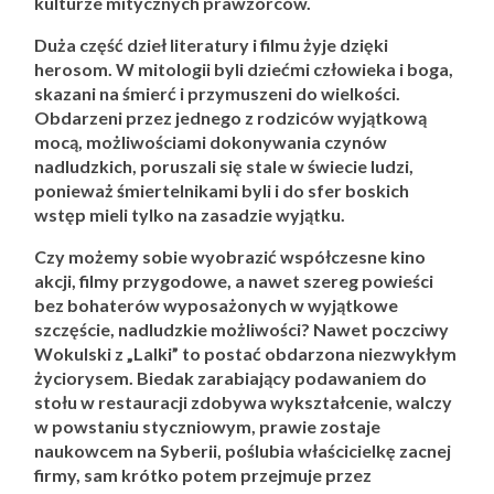
kulturze mitycznych prawzorców.
Duża część dzieł literatury i filmu żyje dzięki
herosom. W mitologii byli dziećmi człowieka i boga,
skazani na śmierć i przymuszeni do wielkości.
Obdarzeni przez jednego z rodziców wyjątkową
mocą, możliwościami dokonywania czynów
nadludzkich, poruszali się stale w świecie ludzi,
ponieważ śmiertelnikami byli i do sfer boskich
wstęp mieli tylko na zasadzie wyjątku.
Czy możemy sobie wyobrazić współczesne kino
akcji, filmy przygodowe, a nawet szereg powieści
bez bohaterów wyposażonych w wyjątkowe
szczęście, nadludzkie możliwości? Nawet poczciwy
Wokulski z „Lalki” to postać obdarzona niezwykłym
życiorysem. Biedak zarabiający podawaniem do
stołu w restauracji zdobywa wykształcenie, walczy
w powstaniu styczniowym, prawie zostaje
naukowcem na Syberii, poślubia właścicielkę zacnej
firmy, sam krótko potem przejmuje przez