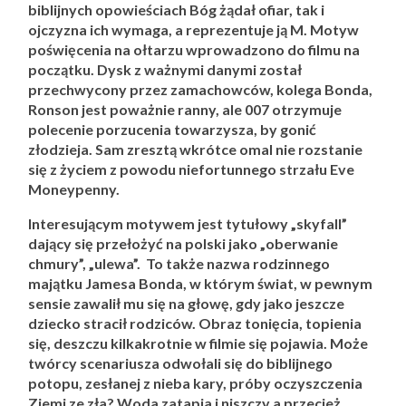
biblijnych opowieściach Bóg żądał ofiar, tak i
ojczyzna ich wymaga, a reprezentuje ją M. Motyw
poświęcenia na ołtarzu wprowadzono do filmu na
początku. Dysk z ważnymi danymi został
przechwycony przez zamachowców, kolega Bonda,
Ronson jest poważnie ranny, ale 007 otrzymuje
polecenie porzucenia towarzysza, by gonić
złodzieja. Sam zresztą wkrótce omal nie rozstanie
się z życiem z powodu niefortunnego strzału Eve
Moneypenny.
Interesującym motywem jest tytułowy „skyfall”
dający się przełożyć na polski jako „oberwanie
chmury”, „ulewa”. To także nazwa rodzinnego
majątku Jamesa Bonda, w którym świat, w pewnym
sensie zawalił mu się na głowę, gdy jako jeszcze
dziecko stracił rodziców. Obraz tonięcia, topienia
się, deszczu kilkakrotnie w filmie się pojawia. Może
twórcy scenariusza odwołali się do biblijnego
potopu, zesłanej z nieba kary, próby oczyszczenia
Ziemi ze zła? Woda zatapia i niszczy a przecież