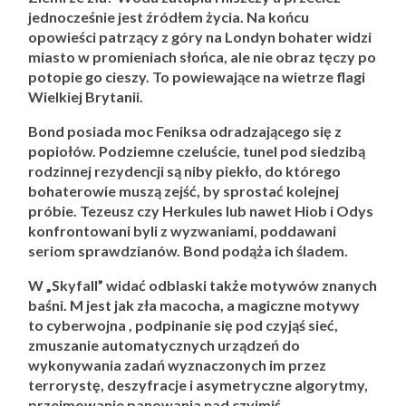
jednocześnie jest źródłem życia. Na końcu
opowieści patrzący z góry na Londyn bohater widzi
miasto w promieniach słońca, ale nie obraz tęczy po
potopie go cieszy. To powiewające na wietrze flagi
Wielkiej Brytanii.
Bond posiada moc Feniksa odradzającego się z
popiołów. Podziemne czeluście, tunel pod siedzibą
rodzinnej rezydencji są niby piekło, do którego
bohaterowie muszą zejść, by sprostać kolejnej
próbie. Tezeusz czy Herkules lub nawet Hiob i Odys
konfrontowani byli z wyzwaniami, poddawani
seriom sprawdzianów. Bond podąża ich śladem.
W „Skyfall” widać odblaski także motywów znanych
baśni. M jest jak zła macocha, a magiczne motywy
to cyberwojna , podpinanie się pod czyjąś sieć,
zmuszanie automatycznych urządzeń do
wykonywania zadań wyznaczonych im przez
terrorystę, deszyfracje i asymetryczne algorytmy,
przejmowanie panowania nad czyimiś