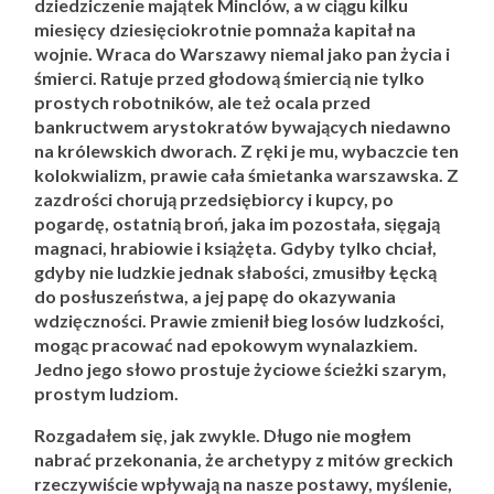
dziedziczenie majątek Minclów, a w ciągu kilku
miesięcy dziesięciokrotnie pomnaża kapitał na
wojnie. Wraca do Warszawy niemal jako pan życia i
śmierci. Ratuje przed głodową śmiercią nie tylko
prostych robotników, ale też ocala przed
bankructwem arystokratów bywających niedawno
na królewskich dworach. Z ręki je mu, wybaczcie ten
kolokwializm, prawie cała śmietanka warszawska. Z
zazdrości chorują przedsiębiorcy i kupcy, po
pogardę, ostatnią broń, jaka im pozostała, sięgają
magnaci, hrabiowie i książęta. Gdyby tylko chciał,
gdyby nie ludzkie jednak słabości, zmusiłby Łęcką
do posłuszeństwa, a jej papę do okazywania
wdzięczności. Prawie zmienił bieg losów ludzkości,
mogąc pracować nad epokowym wynalazkiem.
Jedno jego słowo prostuje życiowe ścieżki szarym,
prostym ludziom.
Rozgadałem się, jak zwykle. Długo nie mogłem
nabrać przekonania, że archetypy z mitów greckich
rzeczywiście wpływają na nasze postawy, myślenie,