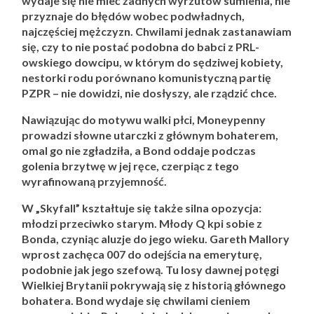
wydaje się nie mieć żadnych wyrzutów sumienia, nie
przyznaje do błędów wobec podwładnych,
najczęściej mężczyzn. Chwilami jednak zastanawiam
się, czy to nie postać podobna do babci z PRL-
owskiego dowcipu, w którym do sędziwej kobiety,
nestorki rodu porównano komunistyczną partię
PZPR – nie dowidzi, nie dosłyszy, ale rządzić chce.
Nawiązując do motywu walki płci, Moneypenny
prowadzi słowne utarczki z głównym bohaterem,
omal go nie zgładziła, a Bond oddaje podczas
golenia brzytwę w jej ręce, czerpiąc z tego
wyrafinowaną przyjemność.
W „Skyfall” kształtuje się także silna opozycja:
młodzi przeciwko starym. Młody Q kpi sobie z
Bonda, czyniąc aluzje do jego wieku. Gareth Mallory
wprost zachęca 007 do odejścia na emeryturę,
podobnie jak jego szefową. Tu losy dawnej potęgi
Wielkiej Brytanii pokrywają się z historią głównego
bohatera. Bond wydaje się chwilami cieniem