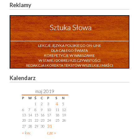
Reklamy
LEKCJE JĘZYKA POLSKIEGO ON-LINE
DLA CAŁEGO ŚWIATA
KOREPETYCJE W WARSZAWIE
W STAREJ DOBREJ RZECZYWISTOŚCI
REDAKCJA I KOREKTA TEKSTÓW WSZELKIEJ MAŚCI
Kalendarz
maj 2019
P
W
Ś
C
P
S
N
4
1
2
3
5
6
7
8
9
10
11
12
13
14
15
16
17
18
19
20
21
22
23
24
25
26
31
27
28
29
30
« kw.
cze »