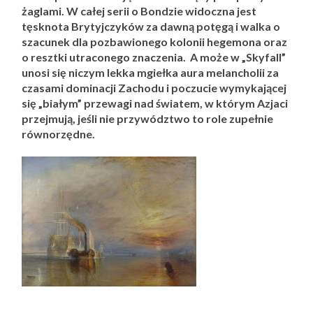
żaglami. W całej serii o Bondzie widoczna jest
tęsknota Brytyjczyków za dawną potęgą i walka o
szacunek dla pozbawionego kolonii hegemona oraz
o resztki utraconego znaczenia. A może w „Skyfall”
unosi się niczym lekka mgiełka aura melancholii za
czasami dominacji Zachodu i poczucie wymykającej
się „białym” przewagi nad światem, w którym Azjaci
przejmują, jeśli nie przywództwo to role zupełnie
równorzędne.